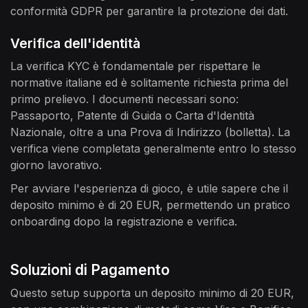
conformità GDPR per garantire la protezione dei dati.
Verifica dell'identità
La verifica KYC è fondamentale per rispettare le
normative italiane ed è solitamente richiesta prima del
primo prelievo. I documenti necessari sono:
Passaporto, Patente di Guida o Carta d'Identità
Nazionale, oltre a una Prova di Indirizzo (bolletta). La
verifica viene completata generalmente entro lo stesso
giorno lavorativo.
Per avviare l'esperienza di gioco, è utile sapere che il
deposito minimo è di 20 EUR, permettendo un pratico
onboarding dopo la registrazione e verifica.
Soluzioni di Pagamento
Questo setup supporta un deposito minimo di 20 EUR,