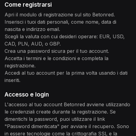
Come registrarsi
Apri il modulo di registrazione sul sito Betonred.
Inserisci i tuoi dati personali, come nome, data di
nascita e indirizzo email.
Scegli la valuta con cui desideri operare: EUR, USD,
CAD, PLN, AUD, o GBP.
Crea una password sicura per il tuo account.
Accetta i termini e le condizioni e completa la
registrazione.
Accedi al tuo account per la prima volta usando i dati
inseriti.
Accesso e login
L'accesso al tuo account Betonred avviene utilizzando
le credenziali create durante la registrazione. Se
dimentichi la password, puoi utilizzare il link
"Password dimenticata" per avviare il recupero. Sono
in essere tecnologie come la crittografia SSL e la