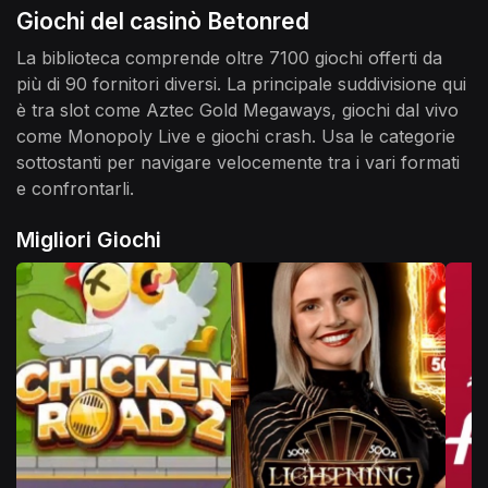
Giochi del casinò Betonred
La biblioteca comprende oltre 7100 giochi offerti da
più di 90 fornitori diversi. La principale suddivisione qui
è tra slot come Aztec Gold Megaways, giochi dal vivo
come Monopoly Live e giochi crash. Usa le categorie
sottostanti per navigare velocemente tra i vari formati
e confrontarli.
Migliori Giochi