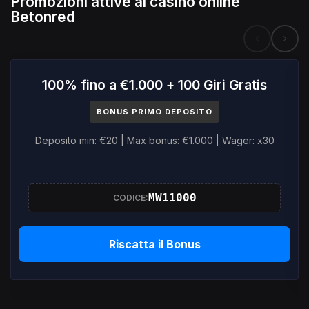
Promozioni attive al casinò online
Betonred
100% fino a €1.000 + 100 Giri Gratis
BONUS PRIMO DEPOSITO
Deposito min: €20 | Max bonus: €1.000 | Wager: x30
MW11000
CODICE:
Riscatta il Bonus