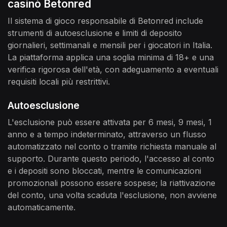
casinò Betonred
Il sistema di gioco responsabile di Betonred include
strumenti di autoesclusione e limiti di deposito
giornalieri, settimanali e mensili per i giocatori in Italia.
La piattaforma applica una soglia minima di 18+ e una
verifica rigorosa dell'età, con adeguamento a eventuali
requisiti locali più restrittivi.
Autoesclusione
L'esclusione può essere attivata per 6 mesi, 9 mesi, 1
anno e a tempo indeterminato, attraverso un flusso
automatizzato nel conto o tramite richiesta manuale al
supporto. Durante questo periodo, l'accesso al conto
e i depositi sono bloccati, mentre le comunicazioni
promozionali possono essere sospese; la riattivazione
del conto, una volta scaduta l'esclusione, non avviene
automaticamente.