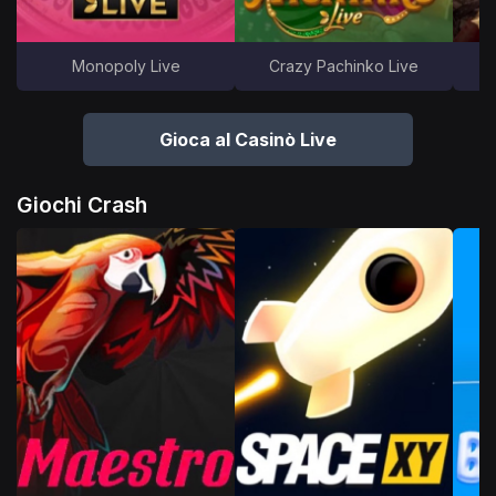
Monopoly Live
Crazy Pachinko Live
Gioca al Casinò Live
Giochi Crash