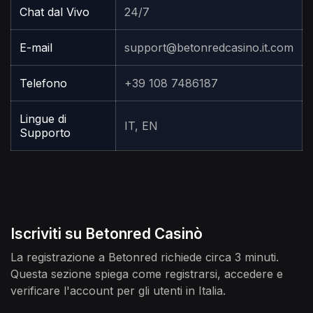
Chat dal Vivo
24/7
E-mail
support@betonredcasino.it.com
Telefono
+39 108 7486187
Lingue di
IT, EN
Supporto
Iscriviti su Betonred Casinò
La registrazione a Betonred richiede circa 3 minuti.
Questa sezione spiega come registrarsi, accedere e
verificare l'account per gli utenti in Italia.