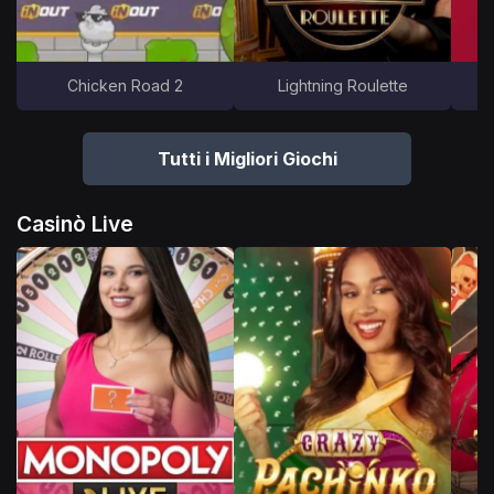
Chicken Road 2
Lightning Roulette
Tutti i Migliori Giochi
Casinò Live