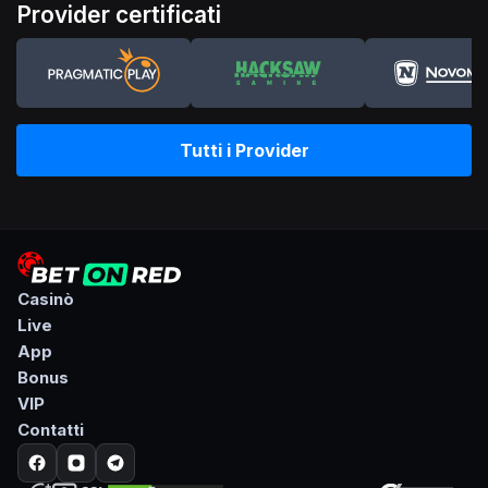
Provider certificati
consultare le leggi locali sul gioco d'azzardo online
applicabili nella tua giurisdizione.
Tutti i Provider
Casinò
Live
App
Bonus
VIP
Contatti