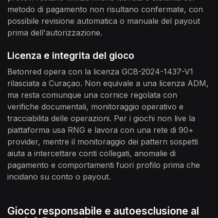
metodo di pagamento non risultano confermate, con
possibile revisione automatica o manuale del payout
prima dell'autorizzazione.
Licenza e integrita del gioco
Betonred opera con la licenza GCB-2024-1437-V1
rilasciata a Curaçao. Non equivale a una licenza ADM,
ma resta comunque una cornice regolata con
verifiche documentali, monitoraggio operativo e
tracciabilita delle operazioni. Per i giochi non live la
piattaforma usa RNG e lavora con una rete di 90+
provider, mentre il monitoraggio dei pattern sospetti
aiuta a intercettare conti collegati, anomalie di
pagamento e comportamenti fuori profilo prima che
incidano su conto o payout.
Gioco responsabile e autoesclusione al