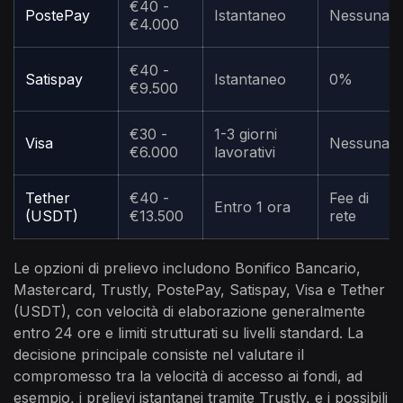
€40 -
PostePay
Istantaneo
Nessuna
€4.000
€40 -
Satispay
Istantaneo
0%
€9.500
€30 -
1-3 giorni
Visa
Nessuna
€6.000
lavorativi
Tether
€40 -
Fee di
Entro 1 ora
(USDT)
€13.500
rete
Le opzioni di prelievo includono Bonifico Bancario,
Mastercard, Trustly, PostePay, Satispay, Visa e Tether
(USDT), con velocità di elaborazione generalmente
entro 24 ore e limiti strutturati su livelli standard. La
decisione principale consiste nel valutare il
compromesso tra la velocità di accesso ai fondi, ad
esempio, i prelievi istantanei tramite Trustly, e i possibili